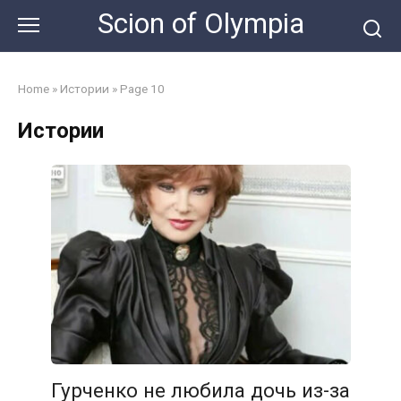
Skip
Scion of Olympia
to
content
Home
»
Истории
»
Page 10
Истории
Гурченко не любила дочь из-за