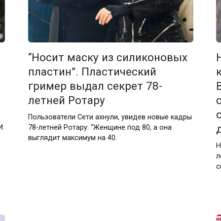
з
“Носит маску из силиконовых
пластин”. Пластический
гример выдал секрет 78-
летней Ротару
Пользователи Сети ахнули, увидев новые кадры
И
78-летней Ротару: “Женщине под 80, а она
выглядит максимум на 40.
Н
л
с