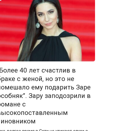
“Более 40 лет счастлив в
браке с женой, но это не
помешало ему подарить Заре
особняк”. Зару заподозрили в
романе с
высокопоставленным
чиновником