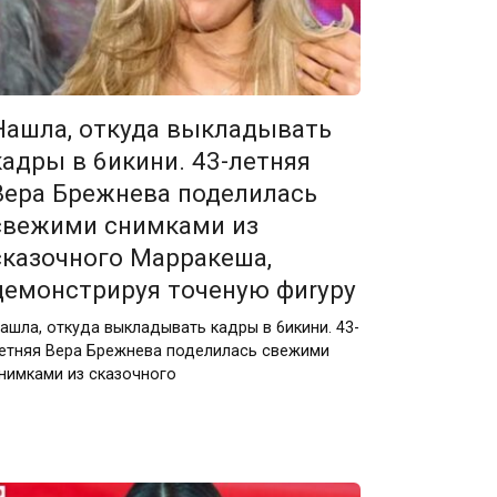
Нашла, откуда выкладывать
кадры в 6икини. 43-летняя
Вера Брежнева поделилась
свежими снимками из
сказочного Марракеша,
демонстрируя точеную фиrуру
ашла, откуда выкладывать кадры в 6икини. 43-
етняя Вера Брежнева поделилась свежими
нимками из сказочного