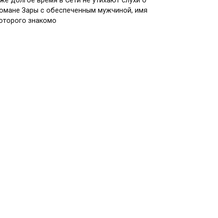
же долгое время в Сети не утихают слухи о
омане Зары с обеспеченным мужчиной, имя
оторого знакомо