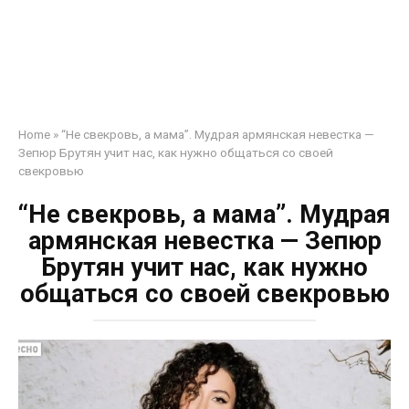
Home
»
“Не свекровь, а мама”. Мудрая армянская невестка —
Зепюр Брутян учит нас, как нужно общаться со своей
свекровью
“Не свекровь, а мама”. Мудрая
армянская невестка — Зепюр
Брутян учит нас, как нужно
общаться со своей свекровью