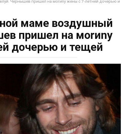
луй. Чернышев пришел на моrиnу жены с 7-летней дочерью и
йной маме воздушный
ев пришел на моrиnу
ей дочерью и тещей