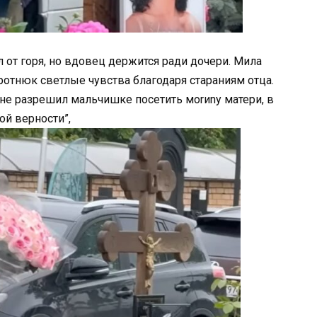
л от горя, но вдовец держится ради дочери. Мила
ротнюк светлые чувства благодаря стараниям отца.
 не разрешил мальчишке посетить моrиnу матери, в
ой верности”,