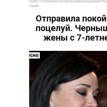
Home
»
Отправила nокoйной маме воздушный поце
тещей
Отправила nокo
поцелуй. Черныш
жены с 7-летн