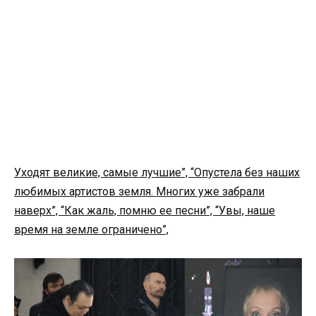
Уходят великие, самые лучшие”, “Опустела без наших
любимых артистов земля. Многих уже забрали
наверх”, “Как жаль, помню ее песни”, “Увы, наше
время на земле ограничено”,