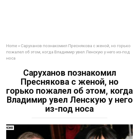
Home
»
Саруханов познакомил Преснякова с женой, но горько
пожалел об этом, когда Владимир увел Ленскую у него из-под
носа
Саруханов познакомил
Преснякова с женой, но
горько пожалел об этом, когда
Владимир увел Ленскую у него
из-под носа