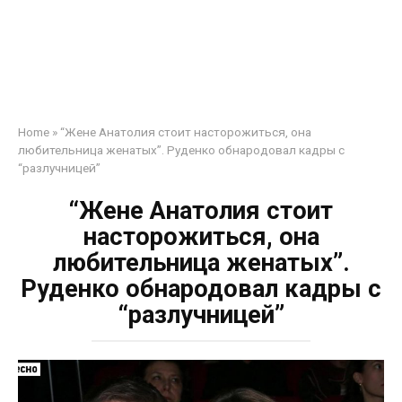
Home
»
“Жене Анатолия стоит насторожиться, она
любительница женатых”. Руденко обнародовал кадры с
“разлучницей”
“Жене Анатолия стоит
насторожиться, она
любительница женатых”.
Руденко обнародовал кадры с
“разлучницей”