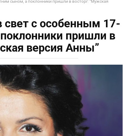
тним сыном, а поклонники пришли в восторг: “Мужская
 свет с особенным 17-
 поклонники пришли в
жская версия Анны”