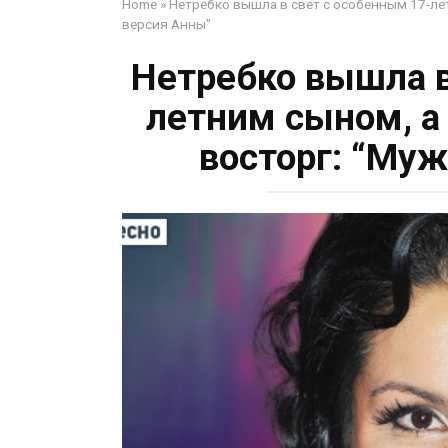
Home
»
Нетребко вышла в свет с особенным 17-ле
версия Анны”
Нетребко вышла в
летним сыном, а
восторг: “Му