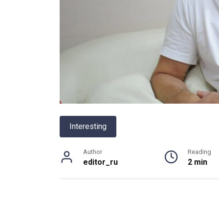
Interesting
Author
Reading
editor_ru
2 min