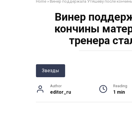
Home
»
Винер поддержала Утяшеву после кончины
Винер поддерж
кончины матер
тренера ста
Звезды
Author
Reading
editor_ru
1 min