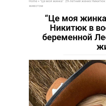
Home
»
“Це моя жинка”. 29-летний жених Никитюк
животом
“Це моя жинка
Никитюк в во
беременной Ле
ж