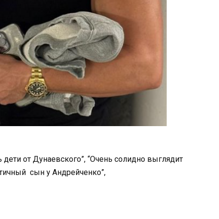
ть дети от Дунаевского”, “Очень солидно выглядит
атичный сын у Андрейченко”,