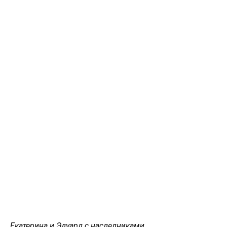
Екатерина и Эдуард с наследниками