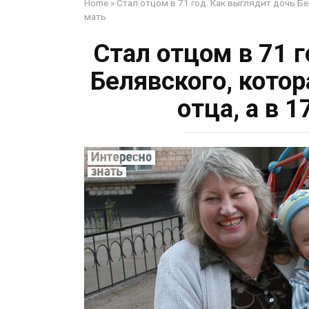
Home
»
Стал отцом в 71 год. Как выглядит дочь Бел
мать
Стал отцом в 71 
Белявского, котор
отца, а в 