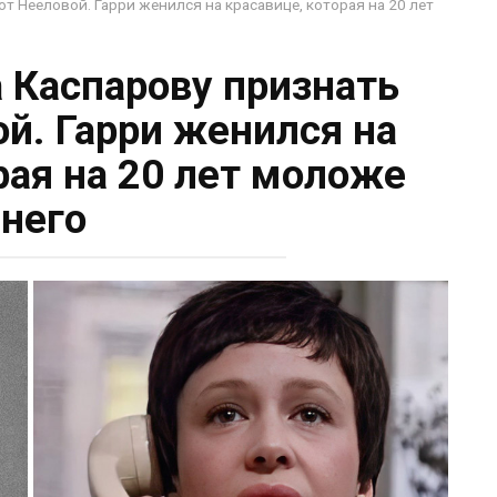
т Нееловой. Гарри женился на красавице, которая на 20 лет
 Каспарову признать
ой. Гарри женился на
рая на 20 лет моложе
него