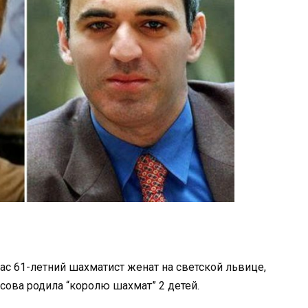
ас 61-летний шахматист женат на светской львице,
асова родила “королю шахмат” 2 детей.