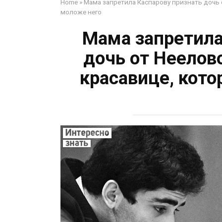
Home
»
Мама запретила Каспарову признать дочь о
моложе него
Мама запретила
дочь от Неелов
красавице, кото