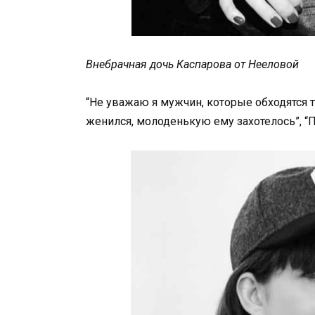
Внебрачная дочь Каспарова от Нееловой
“Не уважаю я мужчин, которые обходятся т
женился, молоденькую ему захотелось”, “П