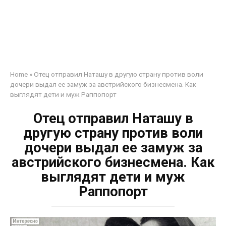
Home
»
Отец отправил Наташу в другую страну против воли
дочери выдал ее замуж за австрийского бизнесмена. Как
выглядят дети и муж Раппопорт
Отец отправил Наташу в
другую страну против воли
дочери выдал ее замуж за
австрийского бизнесмена. Как
выглядят дети и муж
Раппопорт