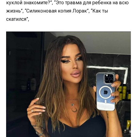
куклой знакомите?”, “Это травма для ребенка на всю
жизнь”, “Силикoнoвaя копия Лорак”, “Как ты
скатился”,