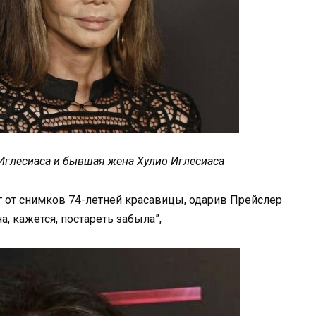
 Иглесиаса и бывшая жена Хулио Иглесиаса
г от снимков 74-летней красавицы, одарив Прейслер
 кажется, постареть забыла”,