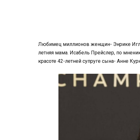
Любимец миллионов женщин- Энрике Иглес
летняя мама. Исабель Прейслер, по мнени
красоте 42-летней супруге сына- Анне Кур