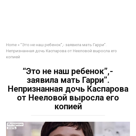
Home
»
“Это не наш ребенок”,- заявила мать Гарри”.
Непризнанная дочь Каспарова от Нееловой выросла его
копией
“Это не наш ребенок”,-
заявила мать Гарри”.
Непризнанная дочь Каспарова
от Нееловой выросла его
копией