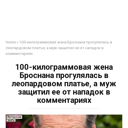
Home
»
100-килограммовая жена Броснана прогулялась в
леопардовом платье, а муж защитил ее от нападок в
комментариях
100-килограммовая жена
Броснана прогулялась в
леопардовом платье, а муж
защитил ее от нападок в
комментариях